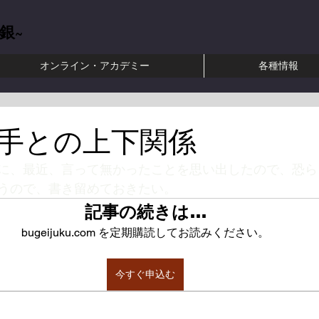
銀~
オンライン・アカデミー
各種情報
田式強健術 ​聖中心道 肥田春充 正中心練磨 正中心道 合気道 武芸塾 大東流合気柔術 緑川裕一
手との上下関係
に、最近、言って無かったことを思い出したので、恐ら
うので、書き留めておきたい。
記事の続きは…
bugeijuku.com を定期購読してお読みください。
今すぐ申込む