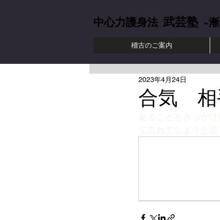
武芸塾
中心力護身法
~漸
稽古のご案内
中心力護身法 肥
2023年4月24日
合気 相
あることをきっかけ
て忘れてしまうと思