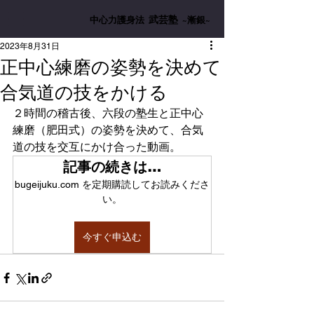
武芸塾
中心力護身法
~漸銀~
2023年8月31日
正中心練磨の姿勢を決めて
合気道の技をかける
２時間の稽古後、六段の塾生と正中心
練磨（肥田式）の姿勢を決めて、合気
道の技を交互にかけ合った動画。
記事の続きは…
bugeijuku.com を定期購読してお読みくださ
い。
今すぐ申込む