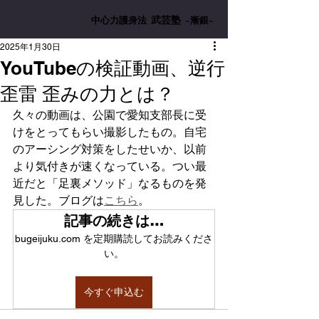
武芸塾
中心力護身法
~漸銀~
2025年1月30日
YouTubeの検証動画、逆行
歪雷 歪みの力とは？
久々の動画は、公園で愛知支部長に受
けをとってもらい撮影したもの。自宅
のアーシング対策をしたせいか、以前
より気付きが速くなっている。つい最
近だと「足裏メソッド」なるものを発
見した。ブログは
こちら
。
記事の続きは…
bugeijuku.com を定期購読してお読みくださ
い。
今すぐ申込む