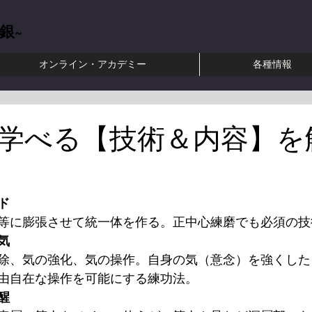
銀~
オンライン・アカデミー
各種情報
田式強健術 ​聖中心道 肥田春充 正中心練磨 正中心道 合気道 武芸塾 大東流合気柔術 緑川裕一
学べる【技術＆内容】を
ド
等に膨張させて統一体を作る。正中心練磨でも必須の技
気
除、気の強化、気の操作。自身の気（意念）を強くした
由自在な操作を可能にする練功法。
醒