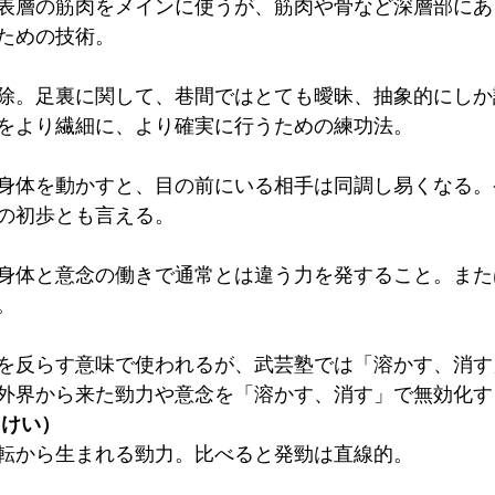
表層の筋肉をメインに使うが、筋肉や骨など深層部にあ
ための技術。
除。足裏に関して、巷間ではとても曖昧、抽象的にしか
をより繊細に、より確実に行うための練功法。
身体を動かすと、目の前にいる相手は同調し易くなる。
の初歩とも言える。
身体と意念の働きで通常とは違う力を発すること。また
。
を反らす意味で使われるが、武芸塾では「溶かす、消す
外界から来た勁力や意念を「溶かす、消す」で無効化す
しけい）
転から生まれる勁力。比べると発勁は直線的。