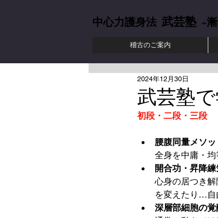
武芸塾
中心力護身法
~漸
稽古のご案内
中心力護身法 肥
2024年12月30日
武芸塾で
初段・二段・三段
腰腹同量メソッ
全身を中庸・均
開合功・昇降練
心身の居つき解
を変えたり…自
深層部細胞の覚