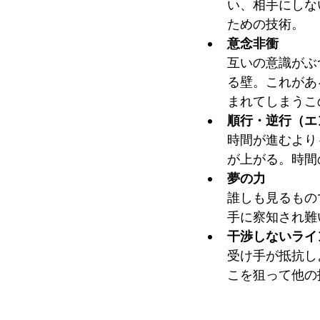
い、相手にしな
ための技術。
意念非衝
互いの意識がぶ
る壁。これがあ
まれてしまうこ
順行・逆行（エ
時間が進むより
が上がる。時間
夢の力
誰しも見るもの
手に察知され難
干渉しないライ
受け手が抵抗し
こを狙って他の