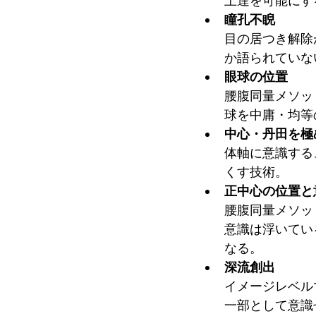
上達を可能にす
瞳孔不睨
目の居つき解除
か語られていな
眼球の位置
腰腹同量メソッ
球を中庸・均等
中心・丹田を極
体軸に意識する
くす技術。
正中心の位置と
腰腹同量メソッ
意識は浮いてい
なる。
深流創出
イメージレベル
一部として意識