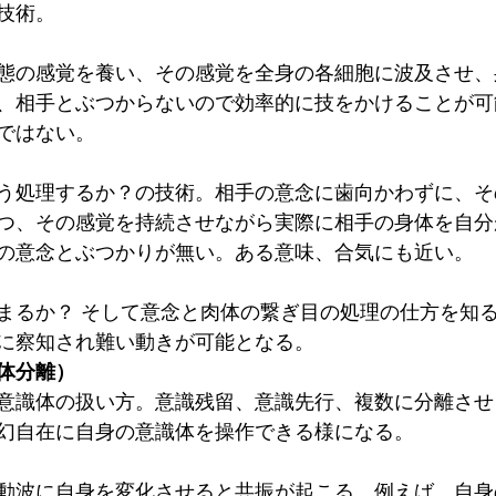
技術。
態の感覚を養い、その感覚を全身の各細胞に波及させ、
、相手とぶつからないので効率的に技をかけることが可
ではない。
う処理するか？の技術。相手の意念に歯向かわずに、そ
つ、その感覚を持続させながら実際に相手の身体を自分
の意念とぶつかりが無い。ある意味、合気にも近い。　
まるか？ そして意念と肉体の繋ぎ目の処理の仕方を知
に察知され難い動きが可能となる。
体分離）
意識体の扱い方。意識残留、意識先行、複数に分離させ
幻自在に自身の意識体を操作できる様になる。
動波に自身を変化させると共振が起こる。例えば、自身