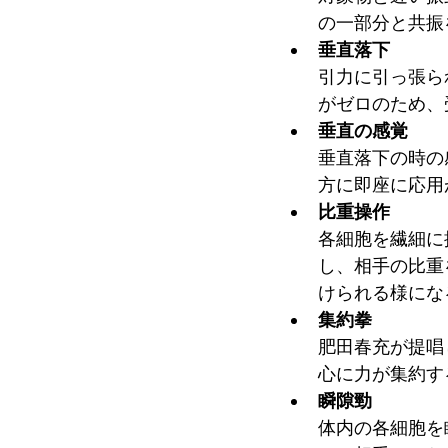
の一部分と共振
垂直落下
引力に引っ張ら
がゼロのため、
垂直の感覚
垂直落下の時の
方に即座に応用
比重操作
各細胞を繊細に
し、相手の比重
けられる様にな
集約拳
肥田春充が提唱
心に力が集約す
瞬隙勁
体内の各細胞を