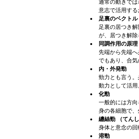
通常の動きでは
意志で活用する
足裏のベクトル
足裏の居つき解
が、居つき解除
同調作用の原理
先端から先端へ
でもあり、合気
内・外発勁
勁力とも言う。
動力として活用
化勁　
一般的には方向
身の各細胞で、
纏絲勁 （てん
身体と意念の回
溶勁