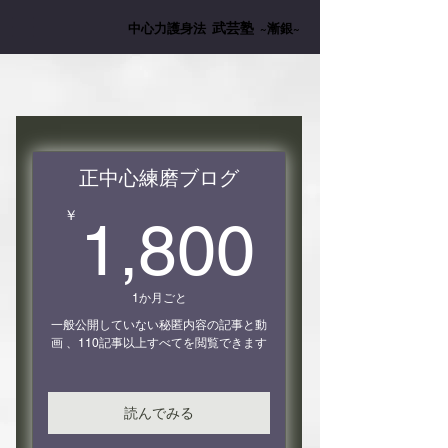
武芸塾
中心力護身法
~漸銀~
正中心練磨ブログ
1,80
￥
1,800
1か月ごと
一般公開していない秘匿内容の記事と動
画 、110記事以上すべてを閲覧できます
読んでみる