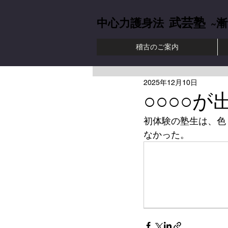
武芸塾
中心力護身法
~漸
稽古のご案内
中心力護身法 肥
2025年12月10日
○○○○
初体験の塾生は、色
なかった。